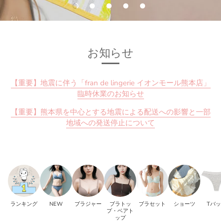
お知らせ
【重要】地震に伴う「fran de lingerie イオンモール熊本店」
臨時休業のお知らせ
【重要】熊本県を中心とする地震による配送への影響と一部
地域への発送停止について
ランキング
NEW
ブラジャー
ブラトッ
ブラセット
ショーツ
Tバ
プ・ベアト
ップ