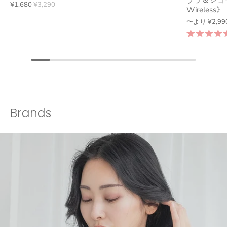
ブラ＆ショー
¥1,680
¥3,290
Wireless》
〜より
¥2,99
Brands