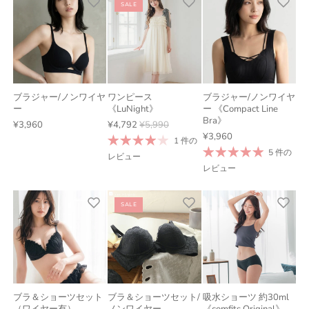
SALE
ブラジャー/ノンワイヤ
ワンピース
ブラジャー/ノンワイヤ
ー
《LuNight》
ー 《Compact Line
Bra》
¥3,960
¥4,792
¥5,990
¥3,960
1 件の
5 件の
レビュー
レビュー
SALE
ブラ＆ショーツセット
ブラ＆ショーツセット/
吸水ショーツ 約30ml
（ワイヤー有）
ノンワイヤー
《comfits Original》