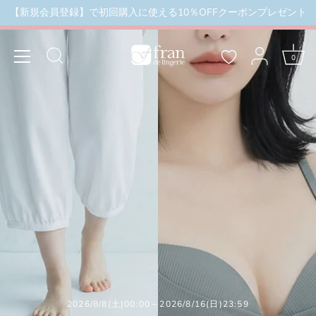
本
【新規会員登録】で初回購入に使える10％OFFクーポンプレゼント
ール品除外）
＼3buy20%OFF／ お盆限定セール 8月16
文
へ
ス
0
キ
ッ
プ
2026/8/8(土)00:00～2026/8/16(日)23:59