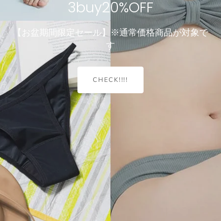
3buy20%OFF
見えることを前提にデザインされたブラ
Compact Line Bra
【お盆期間限定セール】※通常価格商品が対象で
す
堂々、見えてもおしゃれ♪
CHECK!!!!
＼ちょうどいいが見つかる／
小胸でも、谷間は作れる。4つのサイズから選ぶだけ！
＼重さたったの50グラム！／
涼インナー
Dramatical Bra 003
透け感ブラレット
選べる型・着丈・素材・サイズ
諦めていた谷間ができるブラ
軽くて涼しいノーブラ感覚ブラ