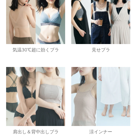
気温30℃超に効くブラ
見せブラ
肩出し＆背中出しブラ
涼インナー