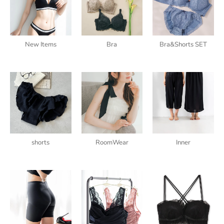
New Items
Bra
Bra&Shorts SET
shorts
RoomWear
Inner