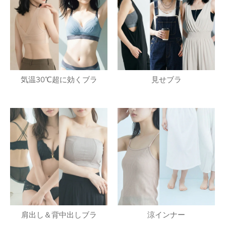
気温30℃超に効くブラ
見せブラ
肩出し＆背中出しブラ
涼インナー