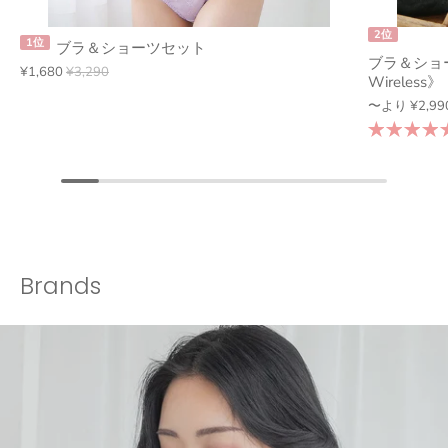
2位
1位
ブラ＆ショーツセット
ブラ＆ショー
¥1,680
¥3,290
Wireless》
〜より
¥2,99
Brands