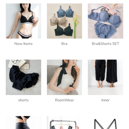
New Items
Bra
Bra&Shorts SET
shorts
RoomWear
Inner