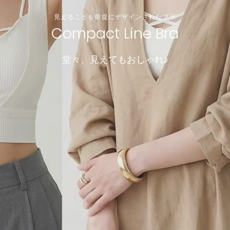
見えることを前提にデザインされたブラ
Compact Line Bra
堂々、見えてもおしゃれ♪
＼ちょうどいいが見つかる／
小胸でも、谷間は作れる。4つのサイズから選ぶだけ！
＼重さたったの50グラム！／
涼インナー
Dramatical Bra 003
透け感ブラレット
選べる型・着丈・素材・サイズ
諦めていた谷間ができるブラ
軽くて涼しいノーブラ感覚ブラ