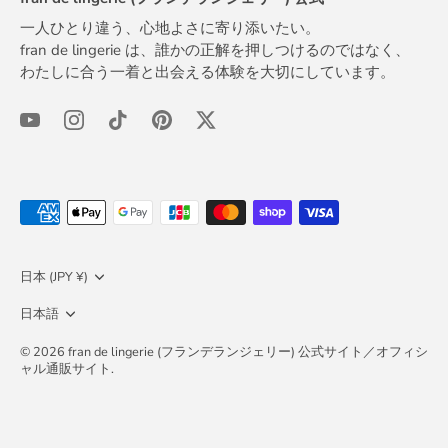
一人ひとり違う、心地よさに寄り添いたい。
fran de lingerie は、誰かの正解を押しつけるのではなく、
わたしに合う一着と出会える体験を大切にしています。
通
日本 (JPY ¥)
貨
言
日本語
語
© 2026
fran de lingerie (フランデランジェリー) 公式サイト／オフィシ
ャル通販サイト
.