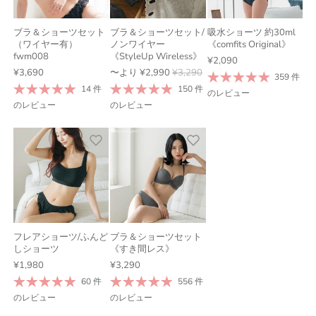
ブラ＆ショーツセット
ブラ＆ショーツセット/
吸水ショーツ 約30ml
（ワイヤー有）
ノンワイヤー
《comfits Original》
fwm008
《StyleUp Wireless》
¥2,090
¥3,690
〜より
¥2,990
¥3,290
359 件
14 件
150 件
のレビュー
のレビュー
のレビュー
フレアショーツ/ふんど
ブラ＆ショーツセット
しショーツ
《すき間レス》
¥1,980
¥3,290
60 件
556 件
のレビュー
のレビュー