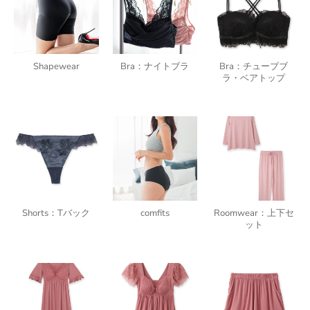
Shapewear
Bra：ナイトブラ
Bra：チューブブ
ラ・ベアトップ
Shorts：Tバック
comfits
Roomwear：上下セ
ット