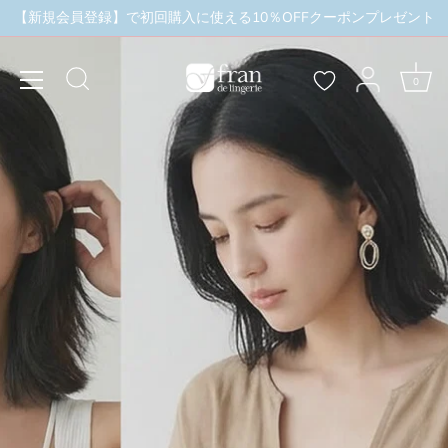
本
【新規会員登録】で初回購入に使える10％OFFクーポンプレゼント
ャンペーン実施中
＼3buy10%OFF／まとめ買いキャン
文
へ
ス
0
キ
ッ
プ