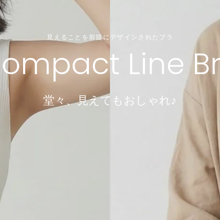
見えることを前提にデザインされたブラ
＼ちょうどいいが見つかる／
小胸でも、谷間は作れる。4つのサイズから選ぶだけ！
＼重さたったの50グラム！／
ompact Line B
涼インナー
Dramatical Bra 003
透け感ブラレット
軽くて涼しいノーブラ感覚ブラ
諦めていた谷間ができるブラ
選べる型・着丈・素材・サイズ
堂々、見えてもおしゃれ♪