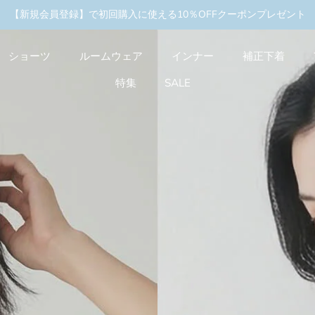
キャンペーン実施中
＼3buy10%OFF／まとめ買いキ
【新規会員登録】で初回購入に使える10％OFFクーポンプレゼント
ショーツ
ルームウェア
インナー
補正下着
特集
SALE