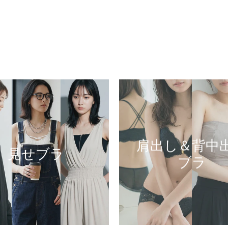
肩出し＆背中
見せブラ
ブラ