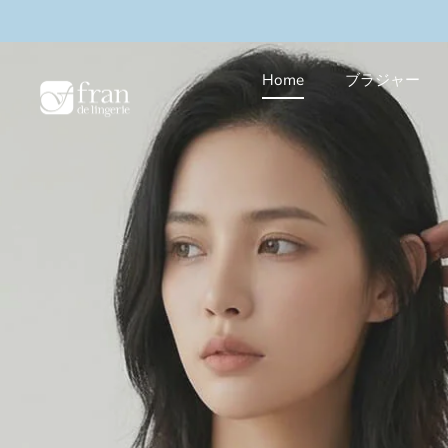
本
キャンペーン実施中
＼3buy10%OFF／まとめ買い
文
へ
ス
Home
ブラジャー
キ
ッ
プ