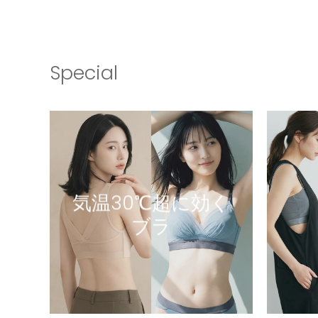
Special
気温30℃超に効く
ブラ