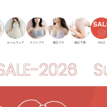
ルームウェア
ナイトブラ
補正ブラ
補正下着
SALE
6
Summer-S