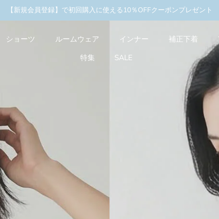
キャンペーン実施中
＼3buy10%OFF／まとめ買いキ
【新規会員登録】で初回購入に使える10％OFFクーポンプレゼント
ショーツ
ルームウェア
インナー
補正下着
特集
SALE