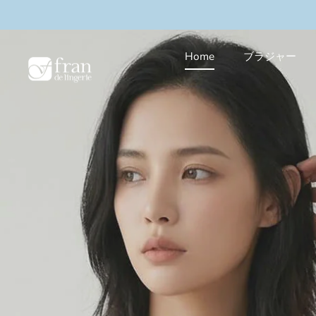
本
キャンペーン実施中
＼3buy10%OFF／まとめ買い
文
へ
ス
Home
ブラジャー
キ
ッ
プ