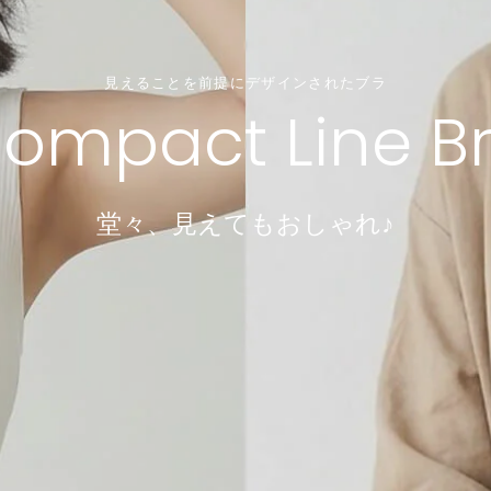
見えることを前提にデザインされたブラ
＼ちょうどいいが見つかる／
小胸でも、谷間は作れる。4つのサイズから選ぶだけ！
＼重さたったの50グラム！／
ompact Line B
涼インナー
Dramatical Bra 003
透け感ブラレット
軽くて涼しいノーブラ感覚ブラ
諦めていた谷間ができるブラ
選べる型・着丈・素材・サイズ
堂々、見えてもおしゃれ♪