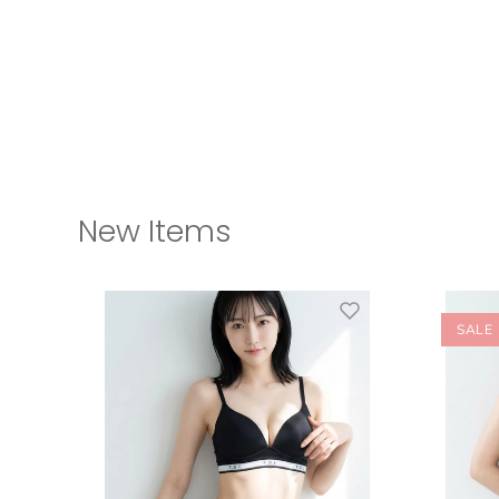
New Items
SALE