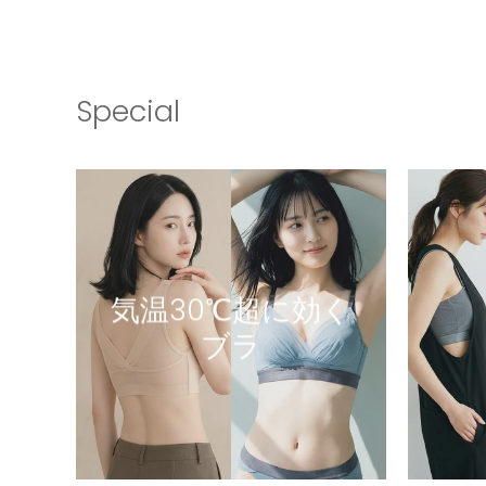
Special
気温30℃超に効く
ブラ