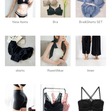
New Items
Bra
Bra&Shorts SET
shorts
RoomWear
Inner