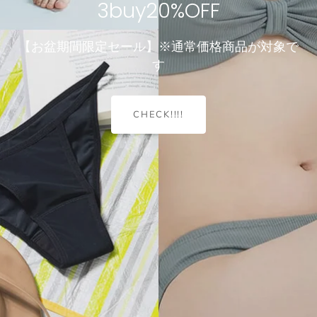
3buy20%OFF
見えることを前提にデザインされたブラ
Compact Line Bra
【お盆期間限定セール】※通常価格商品が対象で
す
堂々、見えてもおしゃれ♪
CHECK!!!!
＼ちょうどいいが見つかる／
小胸でも、谷間は作れる。4つのサイズから選ぶだけ！
＼重さたったの50グラム！／
涼インナー
Dramatical Bra 003
透け感ブラレット
選べる型・着丈・素材・サイズ
諦めていた谷間ができるブラ
軽くて涼しいノーブラ感覚ブラ