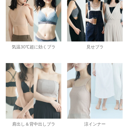
気温30℃超に効くブラ
見せブラ
肩出し＆背中出しブラ
涼インナー