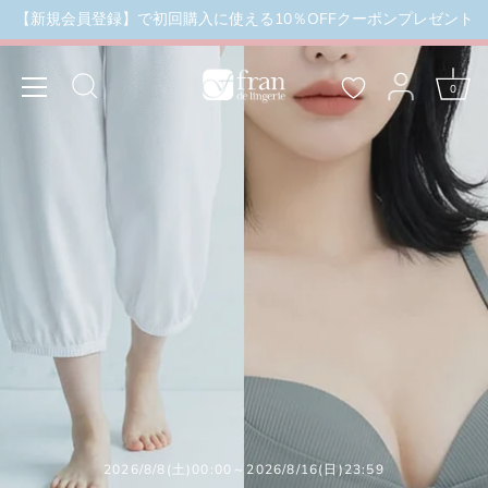
本
【新規会員登録】で初回購入に使える10％OFFクーポンプレゼント
ール品除外）
＼3buy20%OFF／ お盆限定セール 8月16
文
へ
ス
0
キ
ッ
プ
2026/8/8(土)00:00～2026/8/16(日)23:59