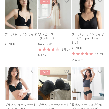
SALE
ブラジャー/ノンワイヤ
ワンピース
ブラジャー/ノンワイヤ
ー
《LuNight》
ー 《Compact Line
Bra》
¥3,960
¥4,792
¥5,990
¥3,960
1 件の
5 件の
レビュー
レビュー
SALE
ブラ＆ショーツセット
ブラ＆ショーツセット/
吸水ショーツ 約30ml
（ワイヤー有）
ノンワイヤー
《comfits Original》