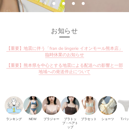
お知らせ
【重要】地震に伴う「fran de lingerie イオンモール熊本店」
臨時休業のお知らせ
【重要】熊本県を中心とする地震による配送への影響と一部
地域への発送停止について
ランキング
NEW
ブラジャー
ブラトッ
ブラセット
ショーツ
Tバ
プ・ベアト
ップ