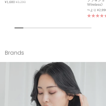
ブラ＆ショー
¥1,680
¥3,290
Wireless》
〜より
¥2,99
Brands