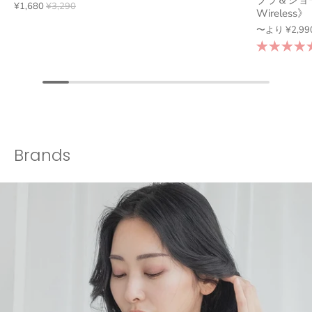
ブラ＆ショー
¥1,680
¥3,290
Wireless》
〜より
¥2,99
Brands