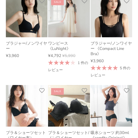
SALE
ブラジャー/ノンワイヤ
ワンピース
ブラジャー/ノンワイヤ
ー
《LuNight》
ー 《Compact Line
Bra》
¥3,960
¥4,792
¥5,990
¥3,960
1 件の
5 件の
レビュー
レビュー
SALE
ブラ＆ショーツセット
ブラ＆ショーツセット/
吸水ショーツ 約30ml
（ワイヤー有）
ノンワイヤー
《comfits Original》