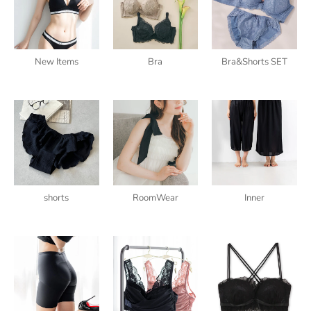
New Items
Bra
Bra&Shorts SET
shorts
RoomWear
Inner