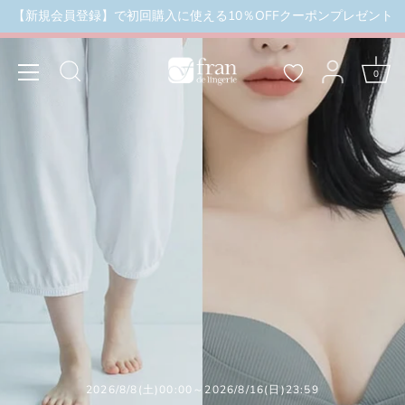
本
【新規会員登録】で初回購入に使える10％OFFクーポンプレゼント
まで（セール品除外）
＼3buy20%OFF／ お盆限定セール
文
へ
ス
0
キ
ッ
プ
2026/8/8(土)00:00～2026/8/16(日)23:59