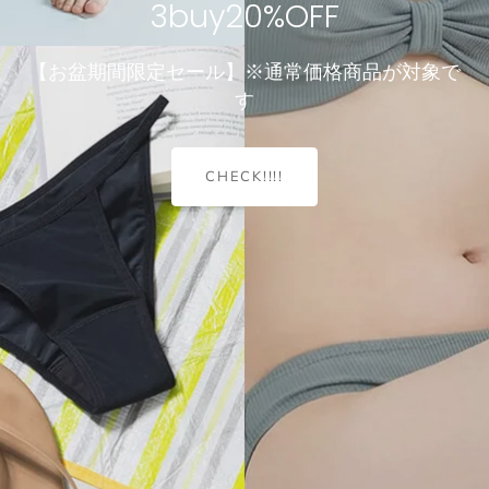
3buy20%OFF
見えることを前提にデザインされたブラ
Compact Line Bra
【お盆期間限定セール】※通常価格商品が対象で
す
堂々、見えてもおしゃれ♪
CHECK!!!!
＼ちょうどいいが見つかる／
小胸でも、谷間は作れる。4つのサイズから選ぶだけ！
＼重さたったの50グラム！／
涼インナー
Dramatical Bra 003
透け感ブラレット
選べる型・着丈・素材・サイズ
諦めていた谷間ができるブラ
軽くて涼しいノーブラ感覚ブラ