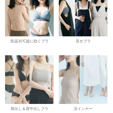
気温30℃超に効くブラ
見せブラ
肩出し＆背中出しブラ
涼インナー