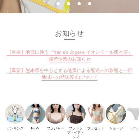
お知らせ
【重要】地震に伴う「fran de lingerie イオンモール熊本店」
臨時休業のお知らせ
【重要】熊本県を中心とする地震による配送への影響と一部
地域への発送停止について
ランキング
NEW
ブラジャー
ブラトッ
ブラセット
ショーツ
Tバ
プ・ベアト
ップ