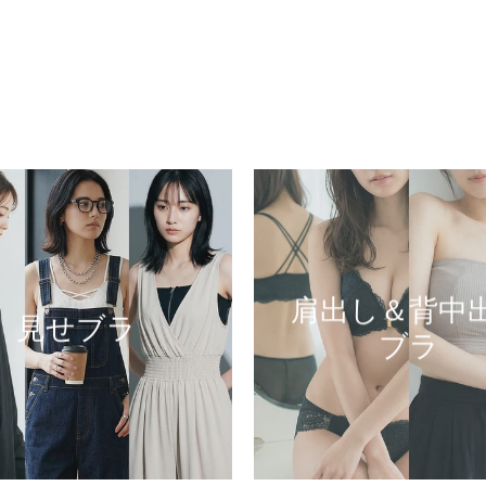
肩出し＆背中
見せブラ
ブラ