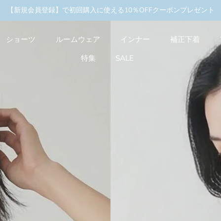
ャンペーン実施中
＼3buy10%OFF／まとめ買いキ
【新規会員登録】で初回購入に使える10％OFFクーポンプレゼント
ショーツ
ルームウェア
インナー
補正下着
特集
SALE