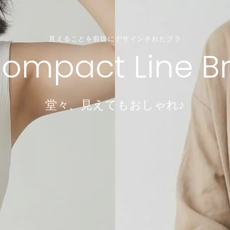
見えることを前提にデザインされたブラ
＼ちょうどいいが見つかる／
小胸でも、谷間は作れる。4つのサイズから選ぶだけ！
＼重さたったの50グラム！／
ompact Line B
涼インナー
Dramatical Bra 003
透け感ブラレット
軽くて涼しいノーブラ感覚ブラ
諦めていた谷間ができるブラ
選べる型・着丈・素材・サイズ
堂々、見えてもおしゃれ♪