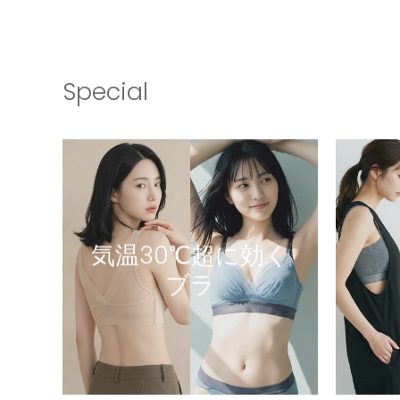
Special
気温30℃超に効く
ブラ