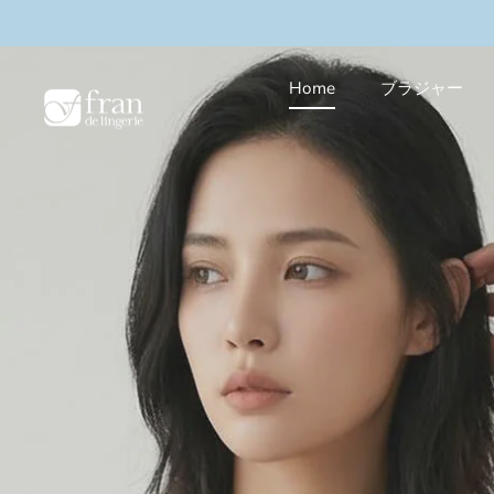
本
ャンペーン実施中
＼3buy10%OFF／まとめ買いキ
文
へ
ス
Home
ブラジャー
キ
ッ
プ