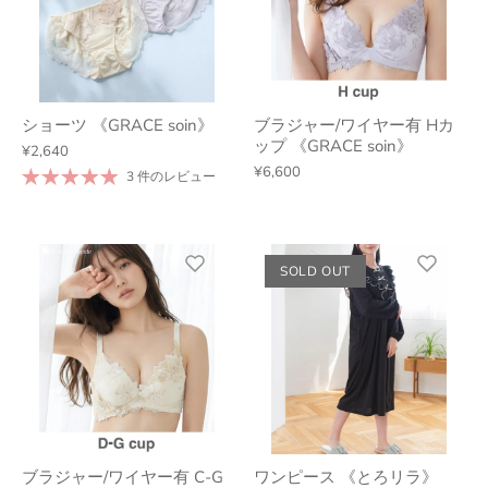
ショーツ 《GRACE soin》
ブラジャー/ワイヤー有 Hカ
ップ 《GRACE soin》
¥2,640
¥6,600
3 件のレビュー
SOLD OUT
ブラジャー/ワイヤー有 C-G
ワンピース 《とろリラ》