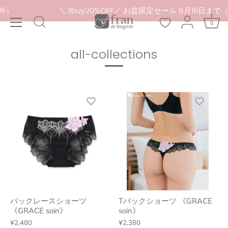
本
3buy20%OFF／ お盆限定セール 8月16日まで（セール
文
0
へ
ス
キ
all-collections
ッ
プ
バックレースショーツ
Tバックショーツ 《GRACE
《GRACE soin》
soin》
¥2,480
¥2,380