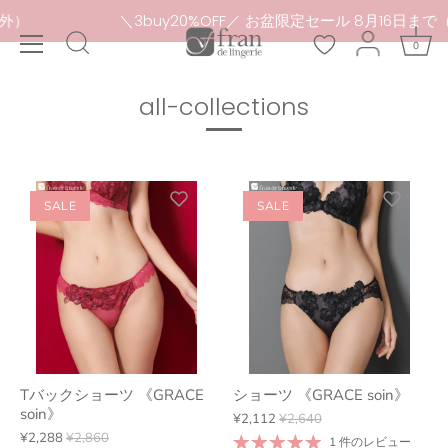
本
）
＼3buy20%OFF／ お盆限定セール 8月16日まで（
文
0
へ
ス
キ
all-collections
ッ
プ
SALE
SALE
Tバックショーツ 《GRACE
ショーツ 《GRACE soin》
soin》
¥2,112
¥2,640
¥2,288
¥2,860
1 件のレビュー