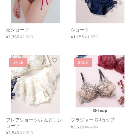
紐ショーツ
ショーツ
¥1,386
¥1,980
¥1,155
¥1,650
SALE
SALE
フレアショーツ/ふんどしシ
ブラジャー G-Iカップ
ョーツ
¥3,619
¥5,170
¥1,540
¥2,200