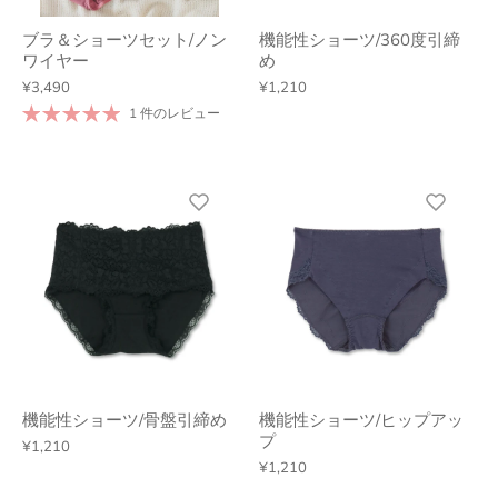
ブラ＆ショーツセット/ノン
機能性ショーツ/360度引締
ワイヤー
め
¥3,490
¥1,210
1 件のレビュー
機能性ショーツ/骨盤引締め
機能性ショーツ/ヒップアッ
プ
¥1,210
¥1,210