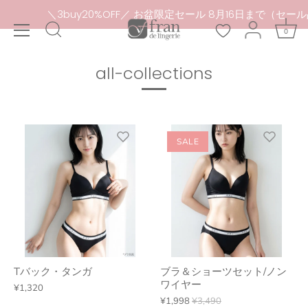
本
y20%OFF／ お盆限定セール 8月16日まで（セール品除外）
文
0
へ
ス
キ
all-collections
ッ
プ
SALE
Tバック・タンガ
ブラ＆ショーツセット/ノン
ワイヤー
¥1,320
¥1,998
¥3,490