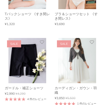
Tバックショーツ 《すき間レ
ブラ＆ショーツセット 《す
ス》
き間レス》
¥1,320
¥3,690
SALE
SALE
ガードル・補正ショーツ
カーディガン・ガウン・羽
織
¥2,990
¥4,290
¥3,850
¥5,500
4 件のレビュー
1 件のレビュー