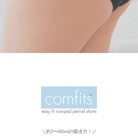
＼約7〜60mlの吸水力！／