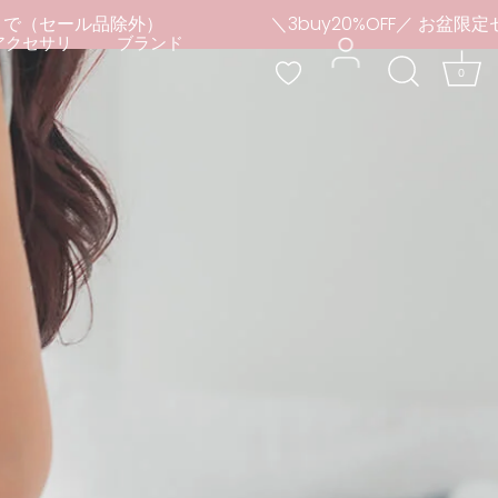
日まで（セール品除外）
＼3buy20%OFF／ お盆限定セ
アクセサリ
ブランド
0