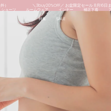
除外）
＼3buy20%OFF／ お盆限定セール 8月16
ショーツ
ルームウェア
インナー
補正下着
特集
SALE