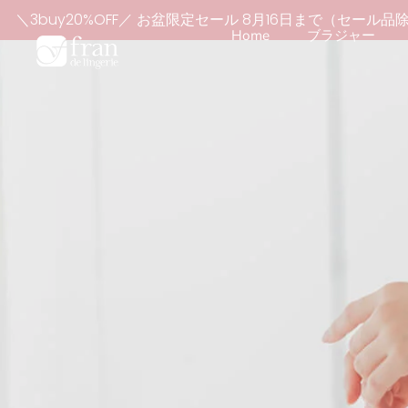
本
uy20%OFF／ お盆限定セール 8月16日まで（セール品
文
Home
ブラジャー
へ
ス
キ
ッ
プ