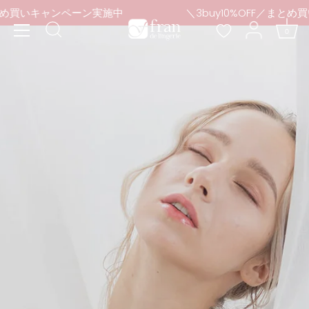
本
／まとめ買いキャンペーン実施中
＼3buy10%OFF／ま
文
0
へ
ス
キ
ッ
プ