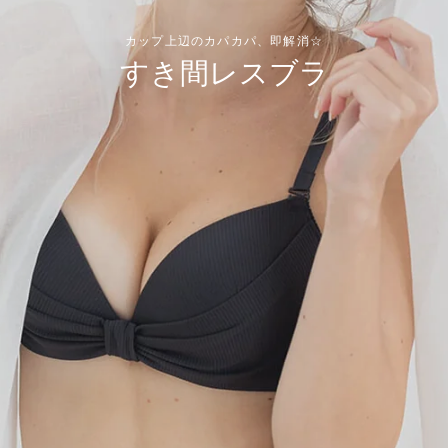
カップ上辺のカパカパ、即解消☆
すき間レスブラ