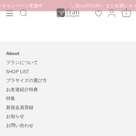
本
まとめ買いキャンペーン実施中
＼3buy10%OFF／まと
文
0
へ
ス
キ
ッ
プ
About
フランについて
SHOP LIST
ブラサイズの選び方
お友達紹介特典
特集
新規会員登録
お知らせ
お問い合わせ