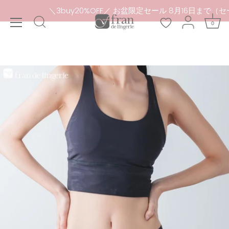
本
ル品除外）
＼3buy20%OFF／ お盆限定セール 8月16
文
0
へ
ス
キ
ッ
プ