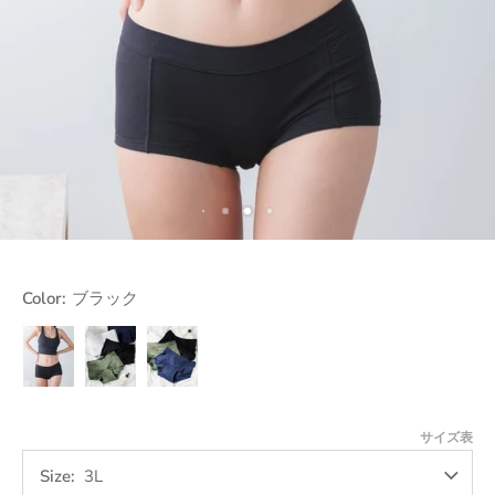
Color:
ブラック
ブ
カ
ネ
ラ
ー
イ
ッ
キ
ビ
ク
ー
サイズ表
Size
3L