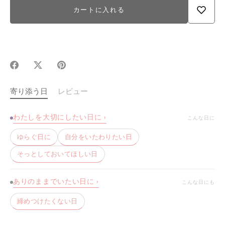
カートに入れる
Facebook
X(Twitter)
Pinterest
で
で
で
シ
シ
シ
寄り添う日
レビュー
ェ
ェ
ェ
ア
ア
ア
わたしを大切にしたい日に ›
こんな日に
ゆらぐ日に
自分をいたわりたい日
そっとしておいてほしい日
ありのままでいたい日に ›
こんな日にも
締めつけたくない日