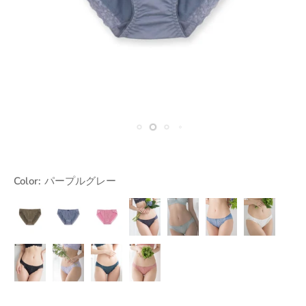
Color:
パープルグレー
カ
パ
ロ
チ
グ
グ
ア
ー
ー
ー
ャ
リ
レ
イ
キ
プ
ズ
コ
ー
イ
ボ
ル
ピ
ー
ン
ッ
リ
グ
ン
ル
シ
ー
レ
ク
グ
ュ
ジ
ラ
ミ
モ
ー
レ
ブ
ェ
ベ
リ
カ
ー
ル
ッ
ン
タ
ピ