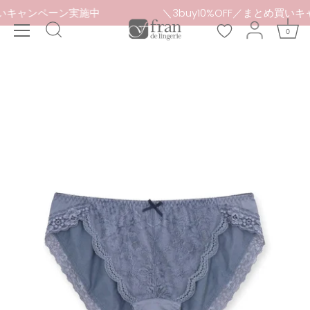
本
まとめ買いキャンペーン実施中
＼3buy10%OFF／まと
文
0
へ
ス
キ
ッ
プ