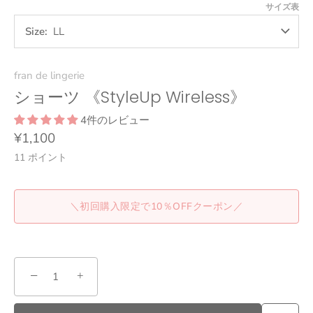
ー
ト
ダ
リ
ン
サイズ表
ブ
ー
ー
ク
ラ
ブ
Size
LL
ッ
ル
ク
ー
fran de lingerie
ショーツ 《StyleUp Wireless》
4件のレビュー
¥1,100
11
ポイント
＼初回購入限定で10％OFFクーポン／
−
+