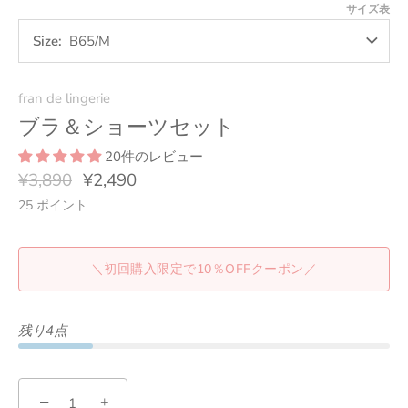
ピ
ワ
グ
ス
サイズ表
ン
イ
リ
ク
ト
ー
Size
B65/M
ン
fran de lingerie
ブラ＆ショーツセット
20件のレビュー
¥3,890
¥2,490
25
ポイント
＼初回購入限定で10％OFFクーポン／
残り4点
−
+