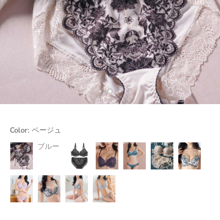
Color:
ベージュ
ブルー
ベ
チ
ダ
グ
グ
ア
ー
ャ
ー
リ
レ
イ
ジ
コ
ク
ー
ー
ボ
ュ
ー
グ
ン
リ
ル
レ
ー
グ
ー
ラ
オ
セ
サ
レ
イ
フ
ー
ッ
ー
ト
ホ
ジ
ク