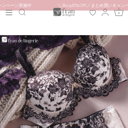
本
め買いキャンペーン実施中
＼3buy10%OFF／まとめ買
文
0
へ
ス
キ
ッ
プ