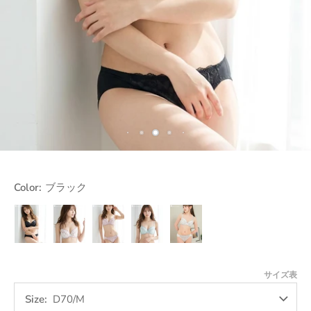
Color:
ブラック
ブ
ア
ピ
セ
ホ
ラ
イ
ン
ー
ワ
ッ
ボ
ク
ジ
イ
ク
リ
グ
ト
サイズ表
ー
リ
ー
Size
D70/M
ン