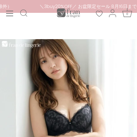
本
（セール品除外）
＼3buy20%OFF／ お盆限定セール 8月
文
0
へ
ス
キ
ッ
プ