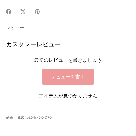
Facebook
X(Twitter)
Pinterest
で
で
で
シ
シ
シ
レビュー
ェ
ェ
ェ
ア
ア
ア
カスタマーレビュー
最初のレビューを書きましょう
レビューを書く
アイテムが見つかりません
品番：
fi104p254c-BK-D70