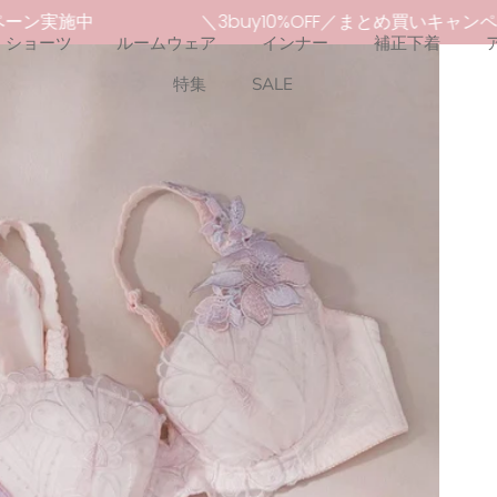
ンペーン実施中
＼3buy10%OFF／まとめ買いキャ
ショーツ
ルームウェア
インナー
補正下着
特集
SALE