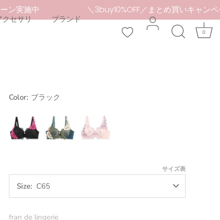
ンペーン実施中
＼3buy10%OFF／まとめ買いキャ
アクセサリ
ブランド
0
Color:
ブラック
ブ
グ
ピ
ラ
リ
ン
ッ
ー
ク
ク
ン
サイズ表
Size
C65
fran de lingerie