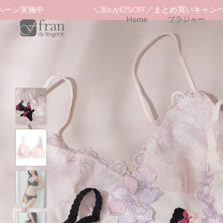
本
ャンペーン実施中
＼3buy10%OFF／まとめ買いキャ
文
Home
ブラジャー
へ
ス
キ
ッ
プ