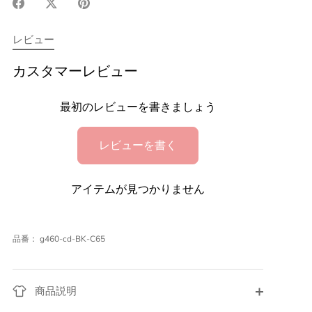
Facebook
X(Twitter)
Pinterest
で
で
で
シ
シ
シ
レビュー
ェ
ェ
ェ
ア
ア
ア
カスタマーレビュー
最初のレビューを書きましょう
レビューを書く
アイテムが見つかりません
品番：
g460-cd-BK-C65
商品説明