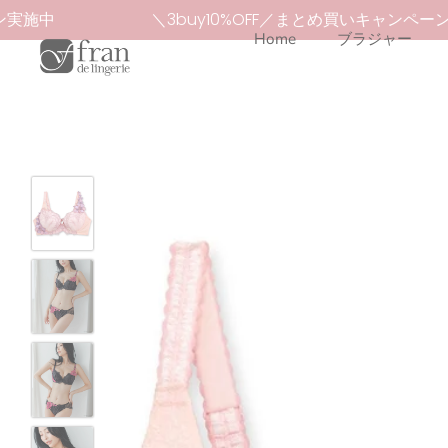
本
ーン実施中
＼3buy10%OFF／まとめ買いキャンペ
文
Home
ブラジャー
へ
ス
キ
ッ
プ