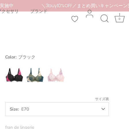
ーン実施中
＼3buy10%OFF／まとめ買いキャンペ
アクセサリ
ブランド
0
Color:
ブラック
ブ
グ
ピ
ラ
リ
ン
ッ
ー
ク
ク
ン
サイズ表
Size
E70
fran de lingerie