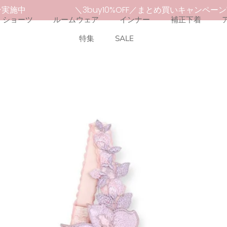
ーン実施中
＼3buy10%OFF／まとめ買いキャンペ
ショーツ
ルームウェア
インナー
補正下着
特集
SALE