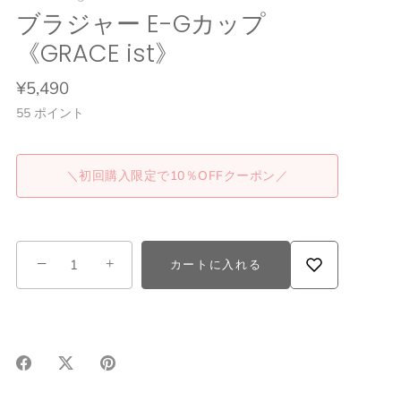
ブラジャー E-Gカップ
《GRACE ist》
¥5,490
55
ポイント
＼初回購入限定で10％OFFクーポン／
−
+
カートに入れる
Facebook
X(Twitter)
Pinterest
で
で
で
シ
シ
シ