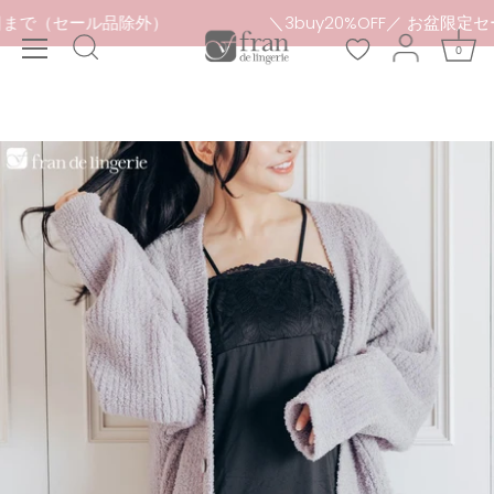
本
8月16日まで（セール品除外）
＼3buy20%OFF／ お盆
文
0
へ
ス
キ
ッ
プ