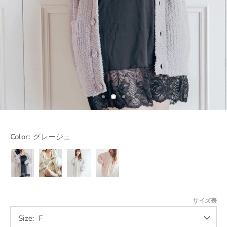
Color:
グレージュ
グ
ア
ラ
ピ
レ
イ
イ
ン
ー
ボ
ト
ク
ジ
リ
グ
サイズ表
ュ
ー
レ
ー
Size
F