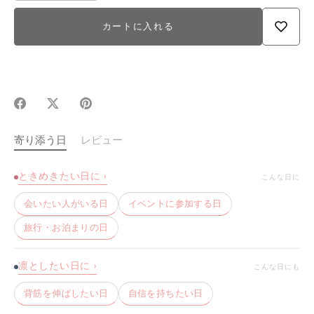
カートに入れる
Facebook
X(Twitter)
Pinterest
で
で
で
シ
シ
シ
寄り添う日
レビュー
ェ
ェ
ェ
ア
ア
ア
ときめきたい日に ›
こんな日に
会いたい人がいる日
イベントに参加する日
旅行・お泊まりの日
凛としたい日に ›
こんな日にも
背筋を伸ばしたい日
自信を持ちたい日