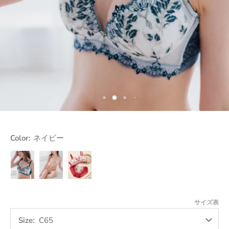
Color:
ネイビー
ネ
ピ
レ
イ
ン
ッ
ビ
ク
ド
ー
サイズ表
Size
C65