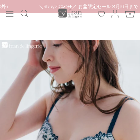
本
セール品除外）
＼3buy20%OFF／ お盆限定セール 8月
文
0
へ
ス
キ
ッ
プ