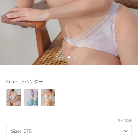
Color:
ラベンダー
ラ
サ
イ
ベ
ッ
エ
ン
ク
ロ
ダ
ス
ー
サイズ表
ー
Size
E75