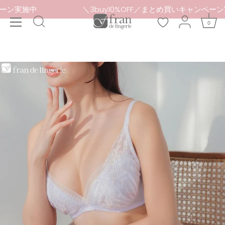
本
いキャンペーン実施中
＼3buy10%OFF／まとめ買いキ
文
0
へ
ス
キ
ッ
プ