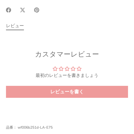
Facebook
X(Twitter)
Pinterest
で
で
で
シ
シ
シ
レビュー
ェ
ェ
ェ
ア
ア
ア
カスタマーレビュー
最初のレビューを書きましょう
レビューを書く
品番：
wf006b251d-LA-E75