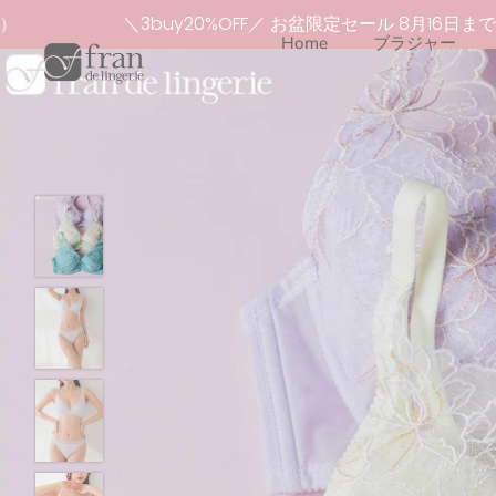
本
）
＼3buy20%OFF／ お盆限定セール 8月16日まで
文
Home
ブラジャー
へ
ス
キ
ッ
プ