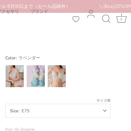
 8月16日まで（セール品除外）
＼3buy20%OFF／ 
アクセサリ
ブランド
0
Color:
ラベンダー
ラ
サ
イ
ベ
ッ
エ
ン
ク
ロ
ダ
ス
ー
サイズ表
ー
Size
E75
fran de lingerie