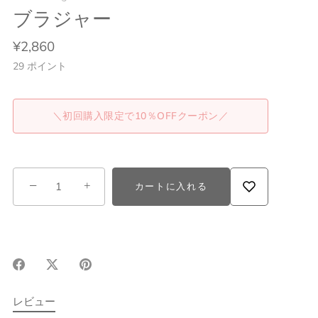
ブラジャー
¥2,860
29
ポイント
＼初回購入限定で10％OFFクーポン／
−
+
カートに入れる
Facebook
X(Twitter)
Pinterest
で
で
で
シ
シ
シ
レビュー
ェ
ェ
ェ