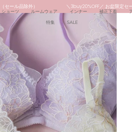
（セール品除外）
＼3buy20%OFF／ お盆限定セール
ショーツ
ルームウェア
インナー
補正下着
特集
SALE