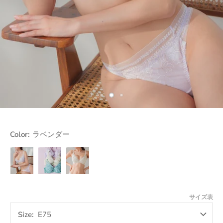
Color:
ラベンダー
ラ
サ
イ
ベ
ッ
エ
ン
ク
ロ
ダ
ス
ー
サイズ表
ー
Size
E75