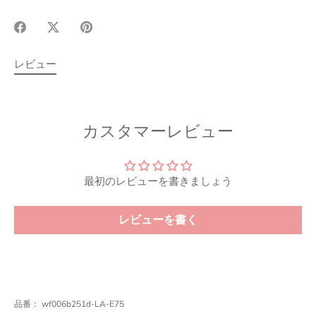
Facebook
X(Twitter)
Pinterest
で
で
で
シ
シ
シ
レビュー
ェ
ェ
ェ
ア
ア
ア
カスタマーレビュー
最初のレビューを書きましょう
レビューを書く
品番：
wf006b251d-LA-E75