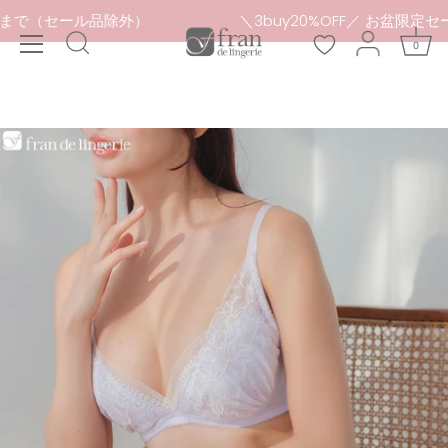
本
8月16日まで（セール品除外）
＼3buy20%OFF／ お盆
文
0
へ
ス
キ
ッ
プ