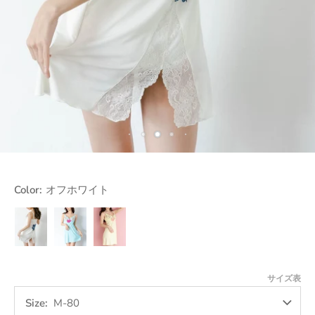
Color:
オフホワイト
オ
サ
イ
フ
ッ
エ
ホ
ク
ロ
ワ
ス
ー
サイズ表
イ
ト
Size
M-80