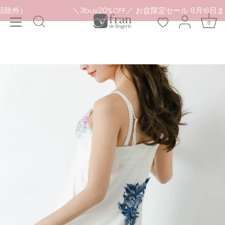
本
で（セール品除外）
＼3buy20%OFF／ お盆限定セール 8
文
0
へ
ス
キ
ッ
プ