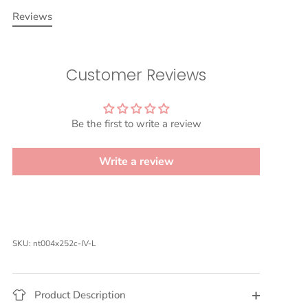
Facebook
Twitter
Reviews
Customer Reviews
Be the first to write a review
Write a review
SKU:
nt004x252c-IV-L
Product Description