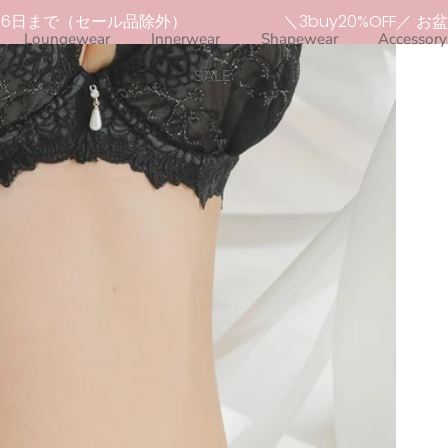
6日まで（セール品除外）
＼3buy20%OFF／ お盆限
Loungewear
Innerwear
Shapewear
Accessory
SALE