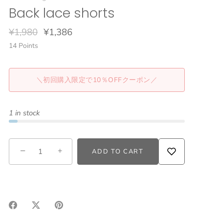
Back lace shorts
¥1,980
¥1,386
14
Points
＼初回購入限定で10％OFFクーポン／
1 in stock
−
+
ADD TO CART
Share
Share
Pin
on
on
it