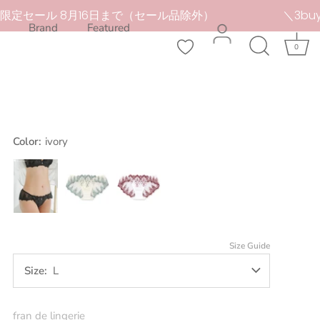
定セール 8月16日まで（セール品除外）
＼3buy20%O
Brand
Featured
0
Color:
ivory
black
ivory
white
Size Guide
Size
L
fran de lingerie