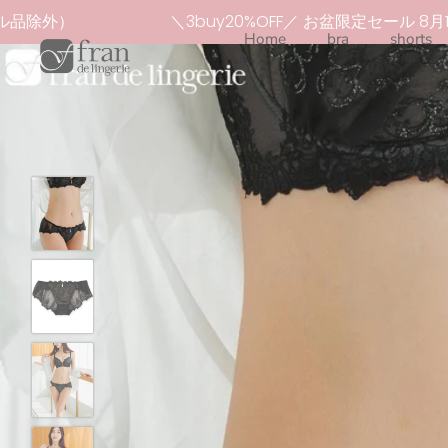
Skip
ル品除外）
＼3buy20%OFF／ お盆限定セール 8月1
to
Home
bra
shorts
content