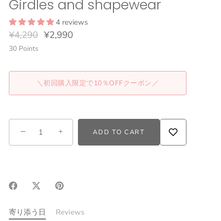
Girdles and shapewear
4 reviews
¥4,290
¥2,990
30
Points
＼初回購入限定で10％OFFクーポン／
−
+
ADD TO CART
Share
Share
Pin
on
on
it
Facebook
Twitter
寄り添う日
Reviews