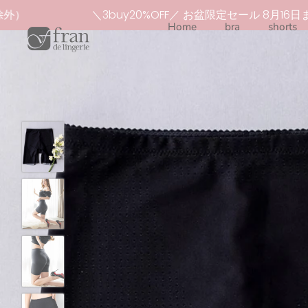
Skip
外）
＼3buy20%OFF／ お盆限定セール 8月16日ま
to
Home
bra
shorts
content