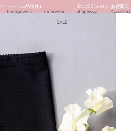
で（セール品除外）
＼3buy20%OFF／ お盆限定セー
Loungewear
Innerwear
Shapewear
Accessory
SALE