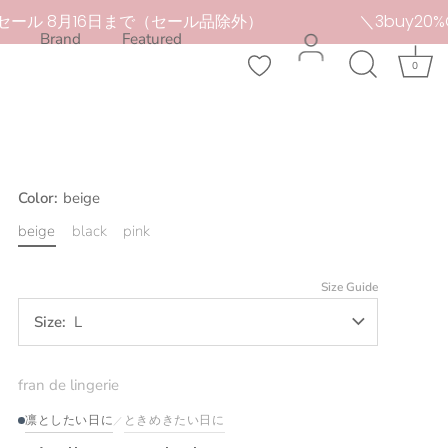
ル 8月16日まで（セール品除外）
＼3buy20%OFF／
Brand
Featured
0
Color:
beige
beige
black
pink
Size Guide
Size
L
fran de lingerie
凛としたい日に
ときめきたい日に
／