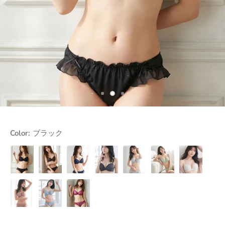
Color:
ブラック
ブ
ブ
ダ
グ
ラ
ミ
オ
ラ
ラ
ー
レ
イ
ン
フ
ッ
ウ
ク
ー
ト
ト
ホ
ク
ン
ブ
グ
ワ
ル
レ
イ
ー
ー
ト
ピ
サ
ワ
ン
ッ
イ
ク
ク
ン