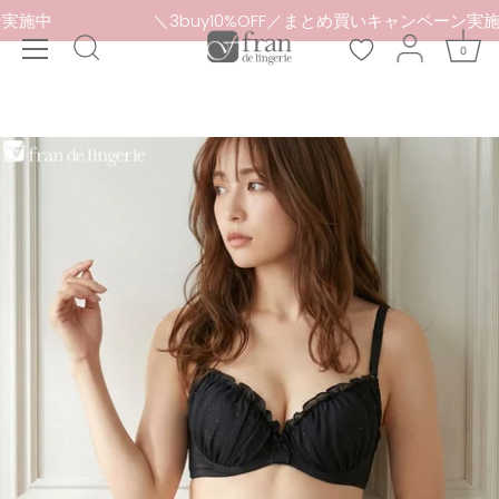
本
ャンペーン実施中
＼3buy10%OFF／まとめ買いキャン
文
0
へ
ス
キ
ッ
プ